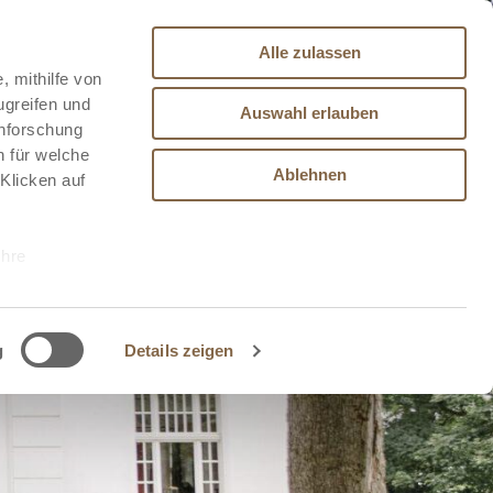
Alle zulassen
, mithilfe von
ugreifen und
Auswahl erlauben
enforschung
n für welche
Ablehnen
 Klicken auf
Ihre
le Medien
g
Details zeigen
ir
, Werbung
ren Daten
ienste