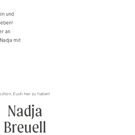
ben und
leben!
r an.
Nadja mit
schön, Euch hier zu haben!
Nadja
Breuell