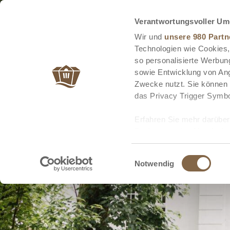
Verantwortungsvoller Um
Wir und
unsere 980 Partn
Technologien wie Cookies,
so personalisierte Werbun
sowie Entwicklung von Ang
Zwecke nutzt. Sie können I
das Privacy Trigger Symbo
Erfahren Sie mehr darüber,
Präferenzen im
Abschnitt
Wir verwenden Cookies, um
Einwilligungsauswahl
Notwendig
anbieten zu können und di
Informationen zu Ihrer Ve
und Analysen weiter. Unse
zusammen, die Sie ihnen b
gesammelt haben.