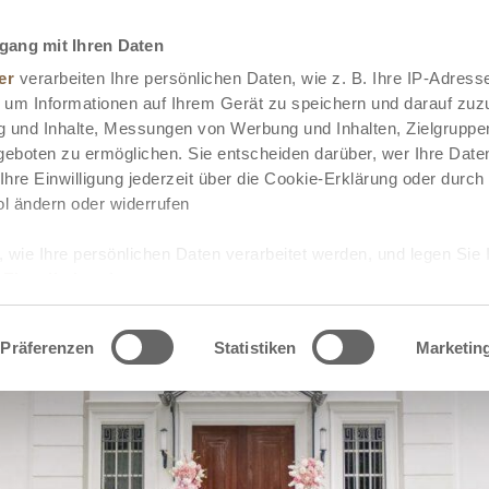
gang mit Ihren Daten
er
verarbeiten Ihre persönlichen Daten, wie z. B. Ihre IP-Adresse
 um Informationen auf Ihrem Gerät zu speichern und darauf zuz
g und Inhalte, Messungen von Werbung und Inhalten, Zielgrupp
eboten zu ermöglichen. Sie entscheiden darüber, wer Ihre Date
hre Einwilligung jederzeit über die Cookie-Erklärung oder durch
l ändern oder widerrufen
 wie Ihre persönlichen Daten verarbeitet werden, und legen Sie 
 Einzelheiten
fest.
 Inhalte und Anzeigen zu personalisieren, Funktionen für sozia
Präferenzen
Statistiken
Marketin
e Zugriffe auf unsere Website zu analysieren. Außerdem geben w
rwendung unserer Website an unsere Partner für soziale Medien
re Partner führen diese Informationen möglicherweise mit weite
ereitgestellt haben oder die sie im Rahmen Ihrer Nutzung der D