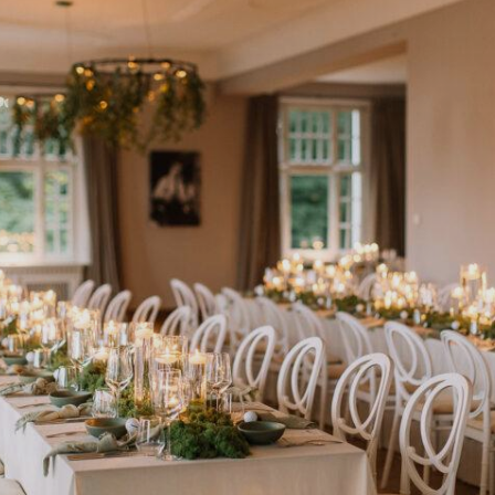
HOCHZEIT
WINTERHOCHZEIT
FEIERN
WEIHNACHTSFEIERN
GASTRONOMIE