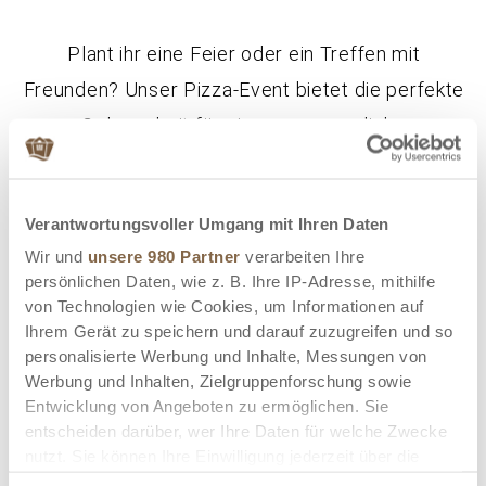
Plant ihr eine Feier oder ein Treffen mit
Freunden? Unser Pizza-Event bietet die perfekte
Gelegenheit für eine unvergessliche
Zusammenkunft. Feiert eure Geburtstage,
Jubiläen oder einfach das Leben selbst bei uns in
Verantwortungsvoller Umgang mit Ihren Daten
der Villa im Heine-Park.
Wir und
unsere 980 Partner
verarbeiten Ihre
persönlichen Daten, wie z. B. Ihre IP-Adresse, mithilfe
von Technologien wie Cookies, um Informationen auf
Ihrem Gerät zu speichern und darauf zuzugreifen und so
personalisierte Werbung und Inhalte, Messungen von
Werbung und Inhalten, Zielgruppenforschung sowie
Entwicklung von Angeboten zu ermöglichen. Sie
entscheiden darüber, wer Ihre Daten für welche Zwecke
nutzt. Sie können Ihre Einwilligung jederzeit über die
Cookie-Erklärung oder durch Klicken auf das Privacy